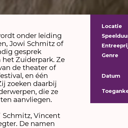
Locatie
ordt onder leiding
Speelduu
en, Jowi Schmitz of
Entreepri
ndig gesprek
Genre
 het Zuiderpark. Ze
van de theater of
stival, en één
Datum
Zij zoeken daarbij
nderwerpen, die ze
Toeganke
nten aanvliegen.
i Schmitz, Vincent
Vegter. De namen