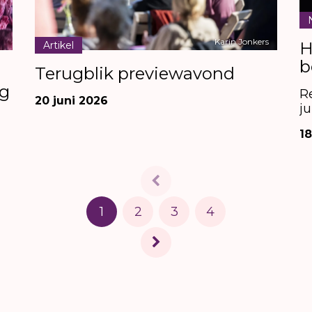
Karin Jonkers
H
Artikel
b
Terugblik previewavond
ig
R
20 juni 2026
ju
18
1
2
3
4