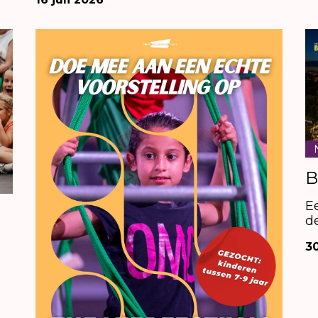
B
E
j
d
30