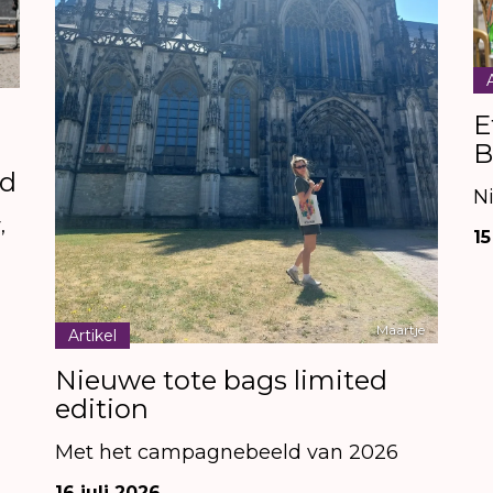
E
B
rd
N
,
15
Maartje
Artikel
Nieuwe tote bags limited
edition
Met het campagnebeeld van 2026
16 juli 2026