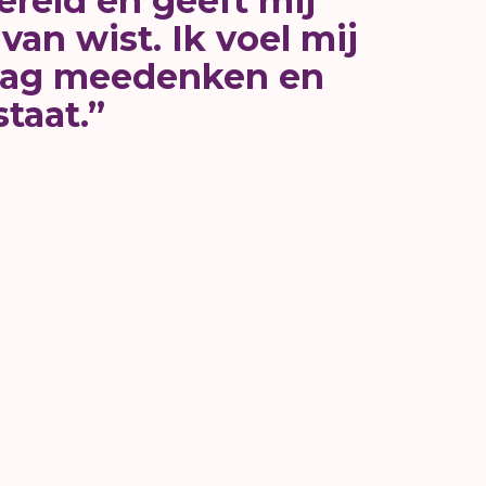
ereld en geeft mij
an wist. Ik voel mij
mag meedenken en
staat.”