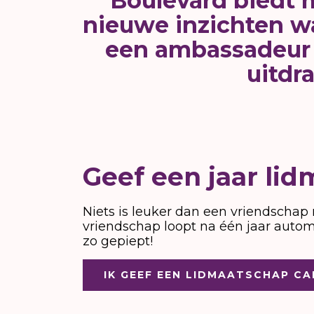
Boulevard biedt m
nieuwe inzichten wa
een ambassadeur
uitdra
Geef een jaar li
Niets is leuker dan een vriendscha
vriendschap loopt na één jaar automa
zo gepiept!
IK GEEF EEN LIDMAATSCHAP C