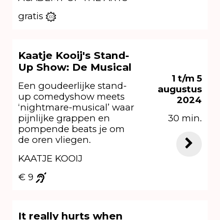
gratis
Kaatje Kooij's Stand-
Up Show: De Musical
1 t/m 5
Een goudeerlijke stand-
augustus
up comedyshow meets
2024
‘nightmare-musical’ waar
30 min.
pijnlijke grappen en
pompende beats je om
de oren vliegen.
KAATJE KOOIJ
€ 9
It really hurts when