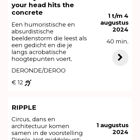
your head hits the
concrete
1 t/m 4
augustus
Een humoristische en
2024
absurdistische
beeldenstorm die leest als
40 min.
een gedicht en die je
langs acrobatische
hoogtepunten voert.
DERONDE/DEROO
€ 12
RIPPLE
Circus, dans en
1 augustus
architectuur komen
2024
samen in de voorstelling
Ripple. Het middelpunt: