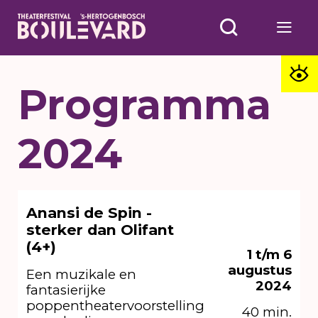
Programma
2024
Anansi de Spin -
sterker dan Olifant
(4+)
1 t/m 6
augustus
Een muzikale en
2024
fantasierijke
poppentheatervoorstelling
40 min.