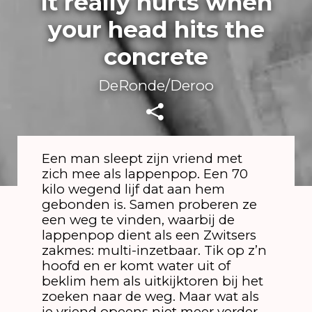
It really hurts when
your head hits the
concrete
DeRonde/Deroo
Een man sleept zijn vriend met
zich mee als lappenpop. Een 70
kilo wegend lijf dat aan hem
gebonden is. Samen proberen ze
een weg te vinden, waarbij de
lappenpop dient als een Zwitsers
zakmes: multi-inzetbaar. Tik op z’n
hoofd en er komt water uit of
beklim hem als uitkijktoren bij het
zoeken naar de weg. Maar wat als
je vriend opeens niet meer verder