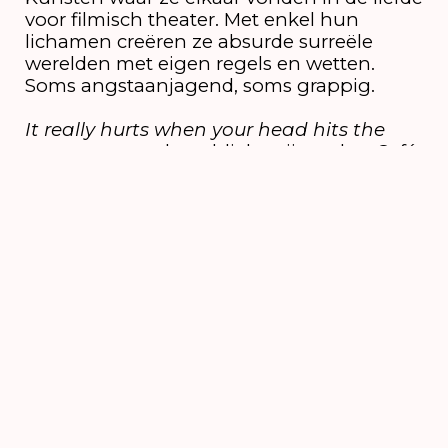
voor filmisch theater. Met enkel hun
lichamen creëren ze absurde surreële
werelden met eigen regels en wetten.
Soms angstaanjagend, soms grappig.
It really hurts when your head hits the
concrete
won de publieksprijs op het Café
Theater Festival in Arnhem dit jaar. Met
hun voorstelling
After The Echo
won
DeRonde/Deroo de Best of Fringe Award
2021.
It really hurts when your head hits the
concrete
gaat op vrijdag 2 augustus om
20.30 uur tijdens Boulevard in première.