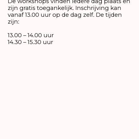
De workshops vinden iedere dag plaats en
zijn gratis toegankelijk. Inschrijving kan
vanaf 13.00 uur op de dag zelf. De tijden
zijn:
13.00 – 14.00 uur
14.30 – 15.30 uur
16.00 – 17.00 uur
Na de workshop kun je nog zandkastelen
bouwen in de zandbak, torens bouwen in
het speel-/blokkenhuisje of neer ploffen in
de bibliotheek met een boek.
Het dorp is iedere dag open tussen 13.00
en 17.30 uur.