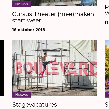
Nieuws
P
W
Cursus Theater (mee)maken
start weer!
11
16 oktober 2018
Nieuws
S
Stagevacatures