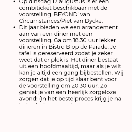
Op dinsdag 12 augustus is er een
combiticket
beschikbaar met de
voorstelling ‘BEYOND’ van
Circumstances/Piet van Dycke.
Dit jaar bieden we een arrangement
aan van een diner met een
voorstelling. Ga om 18.30 uur lekker
dineren in Bistro B op de Parade. Je
tafel is gereserveerd zodat je zeker
weet dat er plek is. Het diner bestaat
uit een hoofdmaaltijd, maar als je wilt
kan je altijd een gang bijbestellen. Wij
zorgen dat je op tijd klaar bent voor
de voorstelling om 20.30 uur. Zo
geniet je van een heerlijk zorgeloze
avond! (In het bestelproces krijg je na
het selecteren van je
voorstellingskaartje de vraag of je het
diner arrangement wil boeken.)