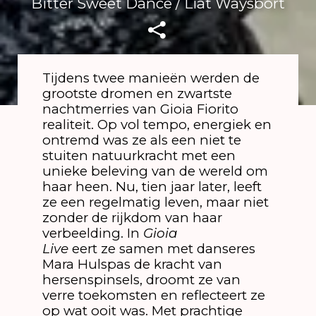
Bitter Sweet Dance / Liat Waysbort
Tijdens twee manieën werden de
grootste dromen en zwartste
nachtmerries van Gioia Fiorito
realiteit. Op vol tempo, energiek en
ontremd was ze als een niet te
stuiten natuurkracht met een
unieke beleving van de wereld om
haar heen. Nu, tien jaar later, leeft
ze een regelmatig leven, maar niet
zonder de rijkdom van haar
verbeelding. In
Gioia
Live
eert ze samen met danseres
Mara Hulspas de kracht van
hersenspinsels, droomt ze van
verre toekomsten en reflecteert ze
op wat ooit was. Met prachtige