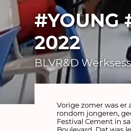
#YOUNG 
2022
BLVR&D Werksess
Vorige zomer was er 
rondom jongeren, ge
Festival Cement in 
Boulevard. Dat was le