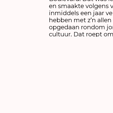
en smaakte volgens ve
inmiddels een jaar v
hebben met z’n allen
opgedaan rondom jo
cultuur. Dat roept om
Het programma bestaat uit verschill
In een kennissessie praat projectle
met een twintigtal Bossche jongeren
Studenten van Fontys Academy for C
wel geïnteresseerd in kunst en cult