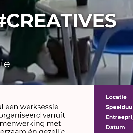
#CREATIVES
ie
Locatie
al een werksessie
Speelduu
organiseerd vanuit
Entreepri
samenwerking met
Datum
erzaam én gezellig,