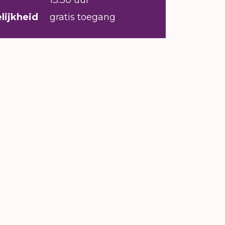
13:30 uur
lijkheid
gratis toegang
jwonen.
ij na een jaar touren door Den Bosch
andere de aanname ‘jongeren zijn
n met wie ze kunnen gaan’. Zij