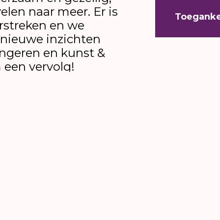
len naar meer. Er is
Toeganke
erstreken en we
 nieuwe inzichten
ngeren en kunst &
 een vervolg!
ende onderdelen, je kunt ook een deel hiervan bi
ider Tom Heintz, head of #Young #Creatives, ons b
.
reative Industries onderzochten voor ons onder 
uur, maar weten niet waar ze het moeten vinden e