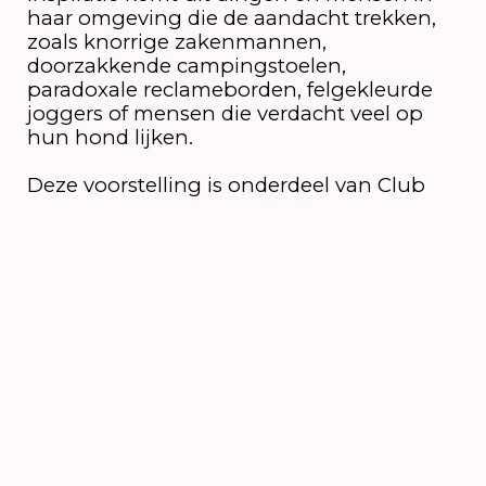
haar omgeving die de aandacht trekken,
zoals knorrige zakenmannen,
doorzakkende campingstoelen,
paradoxale reclameborden, felgekleurde
joggers of mensen die verdacht veel op
hun hond lijken.
Deze voorstelling is onderdeel van Club
Felix, een collectief bestaande uit
studenten van Avans Creative innovation
(ACI), Avans Hogeschool dat dagelijks een
vurige mix van cabaret, performances en
installaties presenteert. Club Felix is een
onderdeel van Future Feels, een dagelijks
programma van nieuw podiumtalent
waarin kunststudenten en festival elkaar
ontmoeten, waar makers van de toekomst
samen zullen maken, presenteren en
uitwisselen.