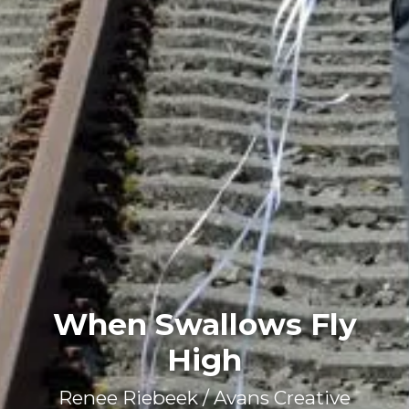
When Swallows Fly
High
Renee Riebeek / Avans Creative