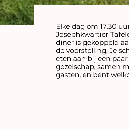
Elke dag om 17.30 uur
Josephkwartier Tafel
diner is gekoppeld a
de voorstelling. Je sc
eten aan bij een paar
gezelschap, samen m
gasten, en bent wel
honderduit te vragen
bezoek je de voorstell
Vandaag kun je aansc
makers van
Hoe de g
weggingen en wat er