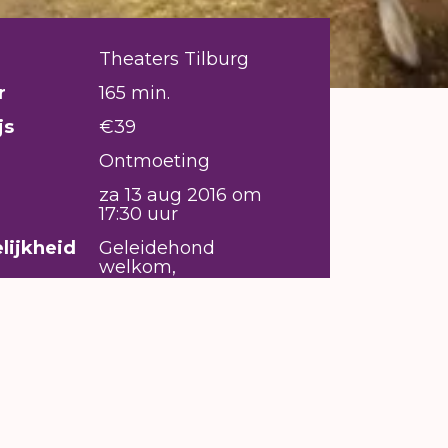
Theaters Tilburg
r
165 min.
js
€39
Ontmoeting
za 13 aug 2016 om
17:30 uur
lijkheid
Geleidehond
welkom,
Rolstoeltoegankelijk