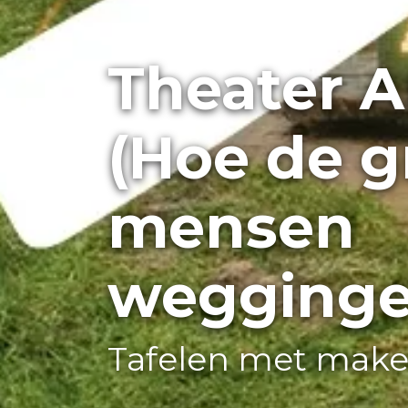
Theater 
(Hoe de g
mensen
weggingen
Tafelen met make