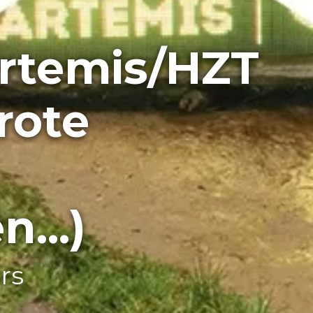
Artemis/HZT
rote
...)
rs