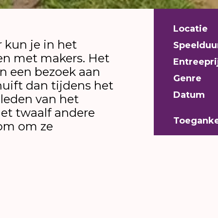
Locatie
 kun je in het
Speelduu
en met makers. Het
Entreepri
an een bezoek aan
Genre
huift dan tijdens het
Datum
 leden van het
et twaalf andere
Toeganke
kom om ze
. Aansluitend
ing.
huiven bij de
rote mensen
 daarna gebeurde
.