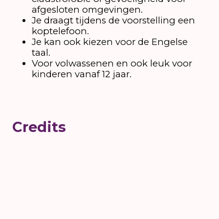
afgesloten omgevingen.
Je draagt tijdens de voorstelling een
koptelefoon.
Je kan ook kiezen voor de Engelse
taal.
Voor volwassenen en ook leuk voor
kinderen vanaf 12 jaar.
Credits
'THE IN.VISIBLE' is een installatie van
BrotherTill
Conceptontwikkeling en uitvoering
BrotherTill & Wieger Steenhuis
Geluidsontwerp en compositie
Mathijs
van Til