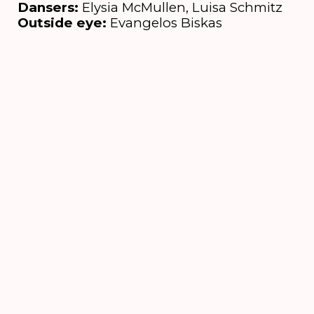
Dansers:
Elysia McMullen, Luisa Schmitz
Outside eye:
Evangelos Biskas
6 t/m 16 augustus
2026
's-Hertogenbosch
NIEUWSBRIEF