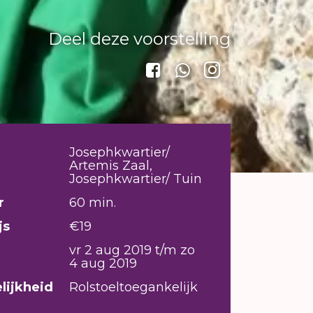
Deel deze voorstelling
Josephkwartier/
Artemis Zaal,
Josephkwartier/ Tuin
r
60 min.
js
€19
vr 2 aug 2019 t/m zo
4 aug 2019
lijkheid
Rolstoeltoegankelijk