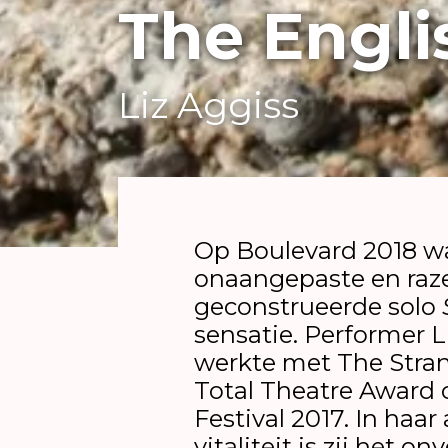
The Engli
Liz Aggiss
Op Boulevard 2018 wa
onaangepaste en ra
geconstrueerde solo
sensatie. Performer L
werkte met The Stra
Total Theatre Award
Festival 2017. In haa
vitaliteit is zij het 