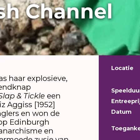
sh Channel
Locatie
s haar explosieve,
zendknap
Speelduu
Slap & Tickle
een
Entreepri
iz Aggiss [1952]
Datum
nglers en won de
 op Edinburgh
Toeganke
r anarchisme en
onvermoede zusje van