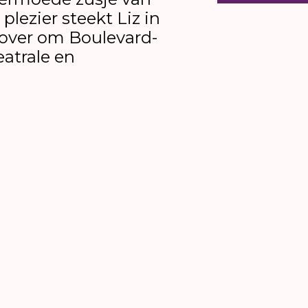
plezier steekt Liz in
 over om Boulevard-
eatrale en
trakteren. In de
lish Channel
is zij
 dat zich wagenwijd
. Via haar spreken
ie de goedhartige
od, de Deense prins
cabaretdiva Claire –
die Männer dumm’ –
oyante
ce Foster Jenkins
lish Channel
is
e oudere vrouw die
lust for life viert.