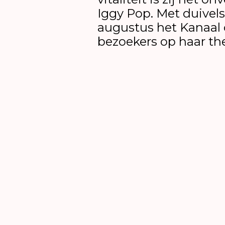
Iggy Pop. Met duivels 
augustus het Kanaal
bezoekers op haar th
mediamieke gaven te 
performance
The Eng
het spirituele kanaal
opent voor gene zijde
dode helden, onder w
struikrover Robin Ho
Hamlet, de Berlijnse 
‘Ach Gott, was sind 
Waldoff en de flamb
operazangeres Floren
uit New York.
The Eng
vooral een ode aan d
haar opstandigheid en 