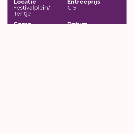
Locatie
Entreeprijs
Festivalplein/
€ 5
Tentje
Genre
Datum
Installatie/
do 4 aug 2016 t/m
Beeldende kunst,
zo 14 aug 2016
Theater
Toegankelijkheid
Language no
problem
6 t/m 16 augustus
2026
's-Hertogenbosch