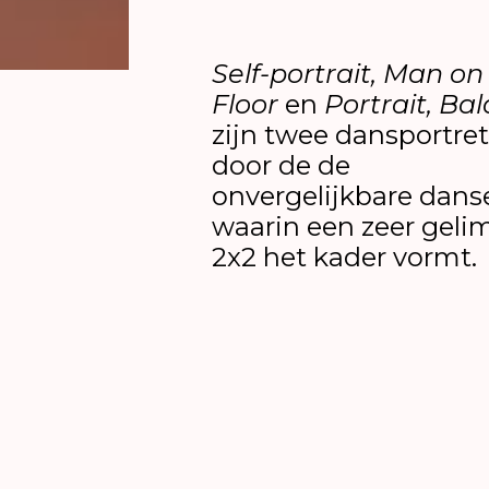
Self-portrait, Man o
Floor
en
Portrait, Ba
zijn twee dansportr
door de de
onvergelijkbare dans
waarin een zeer geli
2x2 het kader vormt.
Danser Simon Bus is gefascineerd do
waarvan;
Self-portrait, Man on Oran
voor Simons werk is de fascinatie v