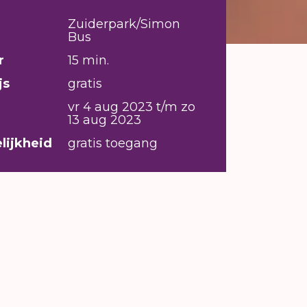
Zuiderpark/Simon
Bus
r
15 min.
js
gratis
vr 4 aug 2023 t/m zo
13 aug 2023
lijkheid
gratis toegang
k bestaat uit bewegingsportretten
023) onderdeel zijn. Uitgangspunt
spel tussen controle hebben en toch