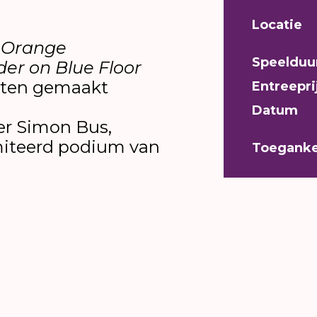
Locatie
n Orange
Speelduu
lder on Blue Floor
etten gemaakt
Entreepri
Datum
er Simon Bus,
miteerd podium van
Toeganke
or portretten. Een deel van zijn doorlopende wer
ge Floor
(2019) en
Portrait, Balder on Blue Floor
(2
oor het ongemak van het dagelijkse bestaan. Het 