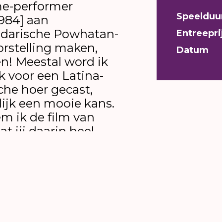
me-performer
Speelduu
1984] aan
ndarische Powhatan-
Entreepri
oorstelling maken,
Datum
en! Meestal word ik
k voor een Latina-
che hoer gecast,
lijk een mooie kans.
m ik de film van
at jij daarin heel
dat jij je heel
over je strenge
cipatie. […] Mijn
r iets doen wat
andjepik zeg maar.
n. Een beetje zoals