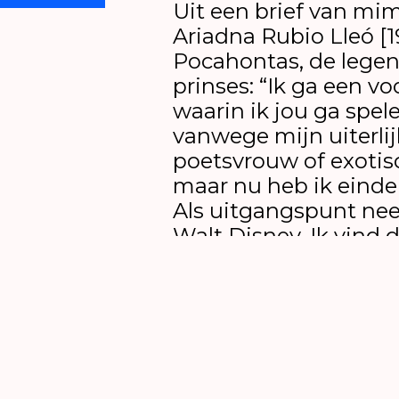
Uit een brief van mi
Ariadna Rubio Lleó [
Pocahontas, de lege
prinses: “Ik ga een v
waarin ik jou ga spel
vanwege mijn uiterlij
poetsvrouw of exotis
maar nu heb ik einde
Als uitgangspunt nee
Walt Disney. Ik vind d
mooi bent. […] Ik vind 
dapper opstelt tegen
vader. Teken van eman
voorstelling gaat ove
eigenlijk niet mag. L
Maar dan met verhale