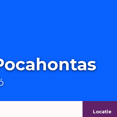
 Pocahontas
ó
Locatie