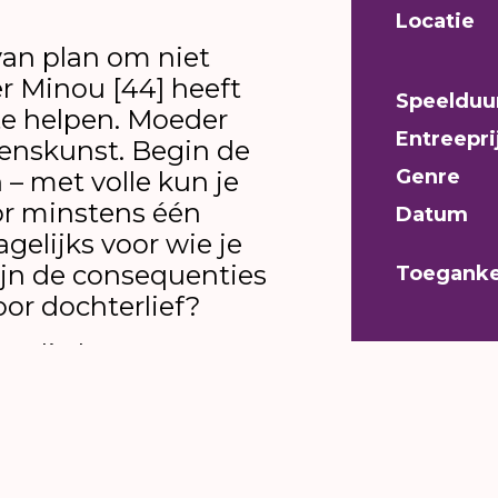
Locatie
van plan om niet
r Minou [44] heeft
Speelduu
te helpen. Moeder
Entreepri
venskunst. Begin de
Genre
– met volle kun je
or minstens één
Datum
gelijks voor wie je
ijn de consequenties
Toeganke
oor dochterlief?
n, die kunnen
vensverlengende
ouderdom veel meer
rekende zorg en
seinde. Omgekeerde