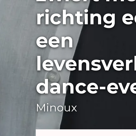
richting 
een
levensve
dance-ev
Minoux