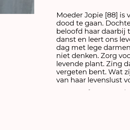
Moeder Jopie [88] is 
dood te gaan. Dochte
beloofd haar daarbij 
danst en leert ons le
dag met lege darmen 
niet denken. Zorg vo
levende plant. Zing da
vergeten bent. Wat z
van haar levenslust v
Op twee feestavonde
uitmonden in een le
dance party, blijkt 
dan aftakeling, ontb
georganiseerd leven