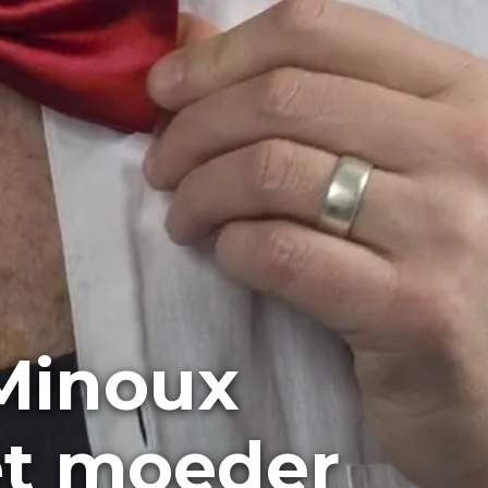
Minoux
et moeder