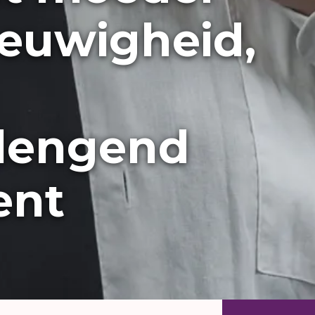
eeuwigheid,
rlengend
ent