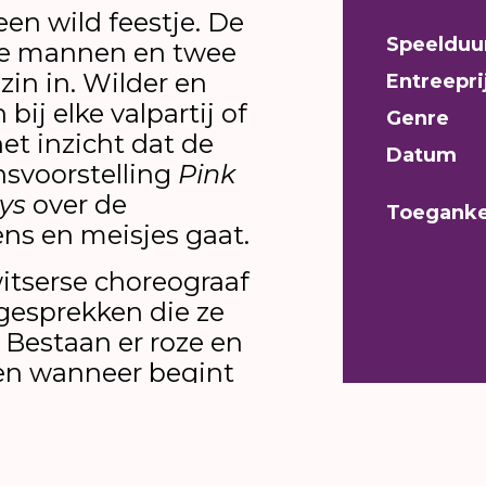
 een wild feestje. De
Speelduu
wee mannen en twee
in in. Wilder en
Entreepri
bij elke valpartij of
Genre
het inzicht dat de
Datum
nsvoorstelling
Pink
oys
over de
Toeganke
ns en meisjes gaat.
itserse choreograaf
 gesprekken die ze
 Bestaan er roze en
en wanneer begint
weedeling in jongens
ansers kieperen alle
hés over gender op