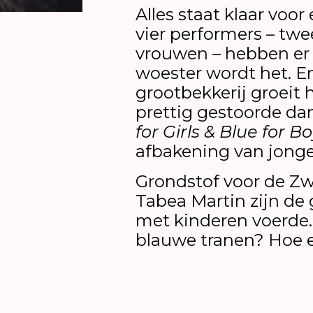
Alles staat klaar voor
vier performers – t
vrouwen – hebben er z
woester wordt het. En 
grootbekkerij groeit 
prettig gestoorde da
for Girls & Blue for B
afbakening van jonge
Grondstof voor de Zw
Tabea Martin zijn de
met kinderen voerde.
blauwe tranen? Hoe 
de onverbiddelijke t
en meisjes? De vier d
vooroordelen en clic