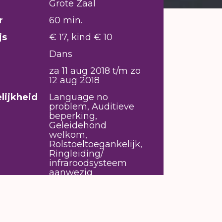
Grote Zaal
r
60 min.
js
€ 17, kind € 10
Dans
za 11 aug 2018 t/m zo
12 aug 2018
lijkheid
Language no
problem, Auditieve
beperking,
Geleidehond
welkom,
Rolstoeltoegankelijk,
Ringleiding/
infraroodsysteem
aanwezig