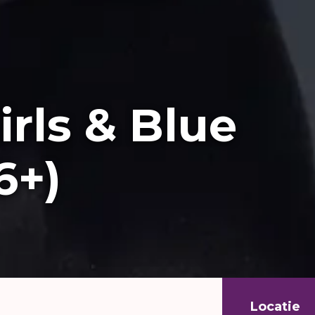
irls & Blue
6+)
Locatie