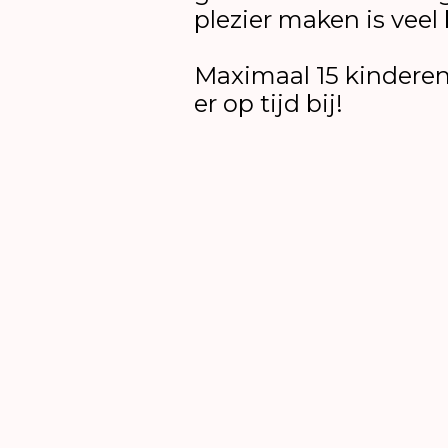
plezier maken is veel 
Maximaal 15 kinderen
er op tijd bij!
Om 14:30 - 15:15 uur: Peuters (2 tot 4 j
Om 16:00 - 16:45 uur: Dreumesen (15 
Er is plek voor 15 kinderen per works
De workshop is gratis, maar reserveer
nog beperkte plekken beschikbaar vi
Goed om te weten
Plek voor 15 kinderen met ouder