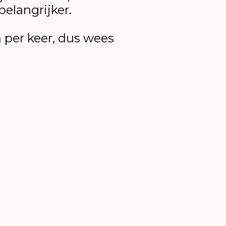
belangrijker.
 per keer, dus wees
aar)
maanden tot 2 jaar)
hop.
 vooraf een kaartje. Op de dag zelf zijn er
a de kinderbalie.
 (vol=vol)