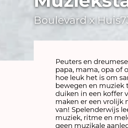
Muzieksta
Boulevard x Huis7
Peuters en dreumese
papa, mama, opa of 
hoe leuk het is om s
bewegen en muziek 
duiken in een koffer 
maken er een vrolijk
van! Spelenderwijs lee
muziek, ritme en mel
geen muzikale aanle