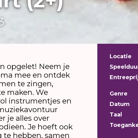
rt (2+)
3
Locatie
n opgelet! Neem je
Speelduu
oma mee en ontdek
Entreepri
amen te zingen,
te maken. We
Genre
vol instrumentjes en
Datum
 muziekavontuur
Taal
r je alles over
Toeganke
odieën. Je hoeft ook
g te hebben, samen