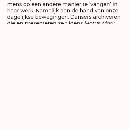
mens op een andere manier te ‘vangen’ in
haar werk. Namelijk aan de hand van onze
dagelijkse bewegingen. Dansers archiveren
die en presenteren ze tijdens
Motus Mori:
Museum
.
Motus Mori: Museum
In de tweede deel helft van het festival
transformeert Motus Mori in een
tentoonstelling van persoonlijke
choreografische portretten dat een
indrukwekkend en aangrijpend beeld van
mens zijn weergeeft anno 2021. Alle in het
door de dansers belichaamde archief
opgeslagen bewegingen, worden
choreografieën, geëxposeerd door
professionele dansers. Een museum vol
gerubriceerde, persoonlijke, twitchy,