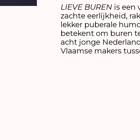
LIEVE BUREN
is een 
zachte eerlijkheid, ra
lekker puberale humor
betekent om buren te
acht jonge Nederlan
Vlaamse makers tusse
Wat vinden mijn buren eigenlijk va
Waar is mijn buurmeisje opeens heen
dat dan ook met Azië? Is de Aarde 
lift?
LIEVE BUREN
geeft antwoord op