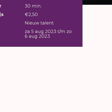
r
30 min.
js
€2,50
Nieuw talent
za 5 aug 2023 t/m zo
6 aug 2023
n ze hun auto bij óns voor de deur?
 buren is met Nederland, is Europa
rom is het zo ongemakkelijk in de