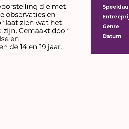
voorstelling die met
Speelduu
ke observaties en
Entreepri
 laat zien wat het
Genre
 zijn. Gemaakt door
Datum
dse en
n de 14 en 19 jaar.
n mij? Waarom schreeuwen ze zo, en waarom zette
, nu haar ouders gescheiden zijn? En… als België
dat met Mars? Heeft iemand mijn kat gezien? Waa
 die vragen.