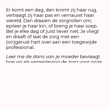
Er komt een dag, dan kromt zij haar rug,
vertraagt zij haar pas en vernauwt haar
wereld. Dan draaien de zorgrollen om;
epileer je haar kin, of breng je haar soep.
Bel je elke dag of juist liever niet. Je vliegt
en draaft of laat de zorg met een
(on)gerust hart over aan een toegewijde
professional.
Leer me de dans van je moeder
bevraagt
hoe wij als samenleving de zorg voor onze
ouders hebben ingericht, en vliegt dat aan
vanuit verschillende culturen. Wat vinden
we vanzelfsprekend en wat ervaren we als
een opgave? Waar botsen onze
overtuigingen en wat kunnen we van
elkaar leren? Door letterlijk met elkaar mee
te bewegen creëert
MINOUX een opening tot een nieuwe