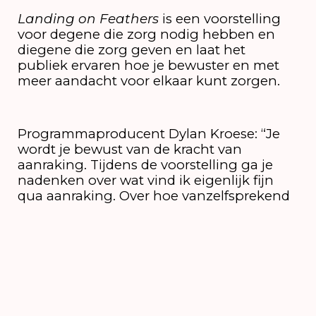
Landing on Feathers
is een voorstelling
voor degene die zorg nodig hebben en
diegene die zorg geven en laat het
publiek ervaren hoe je bewuster en met
meer aandacht voor elkaar kunt zorgen.
Programmaproducent Dylan Kroese: “Je
wordt je bewust van de kracht van
aanraking. Tijdens de voorstelling ga je
nadenken over wat vind ik eigenlijk fijn
qua aanraking. Over hoe vanzelfsprekend
beweging en aanraking is voor jou, terwijl
anderen dat niet kunnen of niet zo
ervaren.”
In
Landing
on Feathers
van Jija Sohn wordt Engels