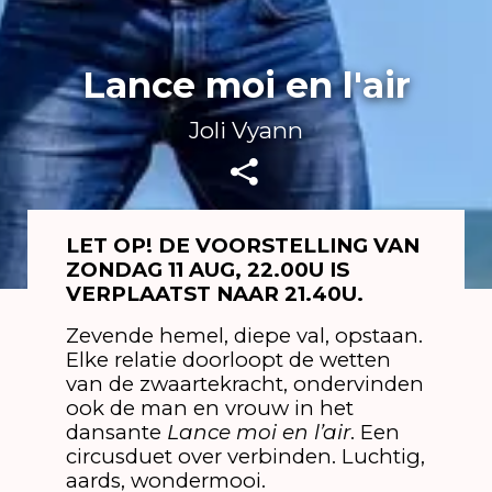
Lance moi en l'air
Joli Vyann
LET OP! DE VOORSTELLING VAN
ZONDAG 11 AUG, 22.00U IS
VERPLAATST NAAR 21.40U.
Zevende hemel, diepe val, opstaan.
Elke relatie doorloopt de wetten
van de zwaartekracht, ondervinden
ook de man en vrouw in het
dansante
Lance moi en l’air
. Een
circusduet over verbinden. Luchtig,
aards, wondermooi.