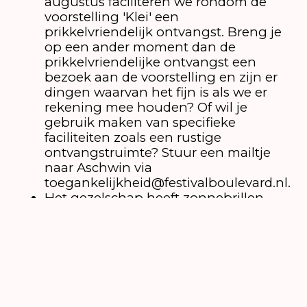
augustus faciliteren we rondom de
voorstelling 'Klei' een
prikkelvriendelijk ontvangst. Breng je
op een ander moment dan de
prikkelvriendelijke ontvangst een
bezoek aan de voorstelling en zijn er
dingen waarvan het fijn is als we er
rekening mee houden? Of wil je
gebruik maken van specifieke
faciliteiten zoals een rustige
ontvangstruimte? Stuur een mailtje
naar Aschwin via
toegankelijkheid@festivalboulevard.nl.
Het gezelschap heeft zonnebrillen
beschikbaar ter bescherming tegen
het licht. Mocht je daar gebruik van
willen maken, geef dat aan bij de
ontvangst van de voorstelling.
Het gezelschap heeft
een
prikkelwijzer
gemaakt. In dit
document kun je lezen wat de