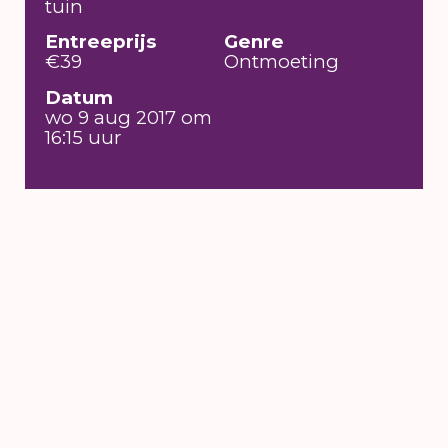
tuin
Entreeprijs
Genre
€39
Ontmoeting
Datum
wo 9 aug 2017 om
16:15 uur
6 t/m 16 augustus
2026
's-Hertogenbosch
NIEUWSBRIEF