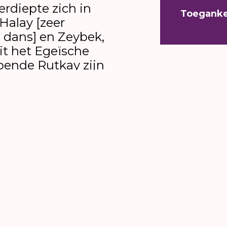
erdiepte zich in
Toeganke
 Halay [zeer
e dans] en Zeybek,
t het Egeïsche
pende Rutkay zijn
voor de invloed van
met buikdanseres
 Gönülden gelen,
 ziel komt’, de
editie. Rutkay
 zeldzame kunst om
ssiek ballet en
ar te laten
4 is hij verbonden
productiehuis