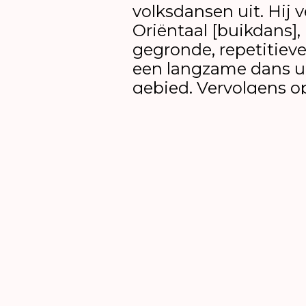
volksdansen uit. Hij v
Oriëntaal [buikdans],
gegronde, repetitiev
een langzame dans ui
gebied. Vervolgens o
eigen bewegingstaal 
deze stijlen. Samen 
Adrijana toont hij in
Turks voor ‘wat uit de
uitkomst van zijn exp
Özpinar verstaat de
moderne dans, neokla
urban dance met elka
vervloeien. Sinds 201
aan het Haagse dans
Korzo.