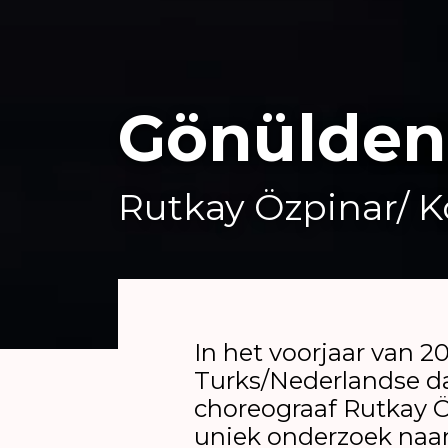
Gönülden
Rutkay Özpinar/ K
In het voorjaar van 2
Turks/Nederlandse d
choreograaf Rutkay Ö
uniek onderzoek naa