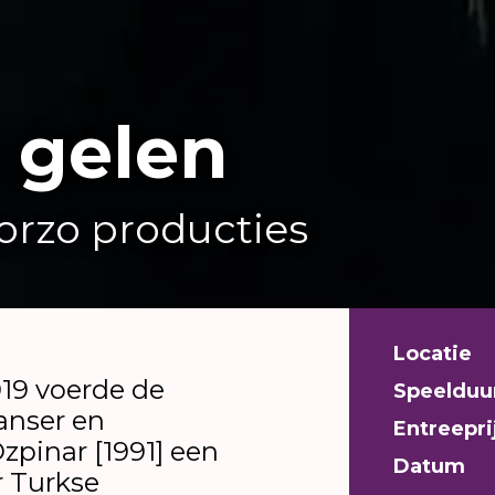
 gelen
orzo producties
Locatie
019 voerde de
Speelduu
anser en
Entreepri
zpinar [1991] een
Datum
r Turkse