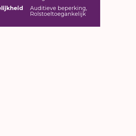
lijkheid
Auditieve beperking,
Rolstoeltoegankelijk