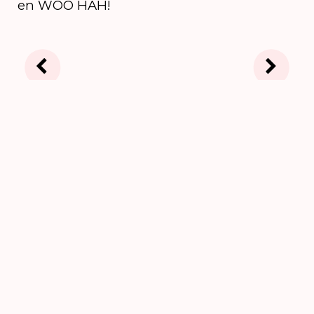
en WOO HAH!
Credits
artistiek advies & project
dramaturgie
Ilrish Kensenhuis
project dramaturgie
Piet Menu
De Herman Brood Academie
Jeremy
Waterloo
WOO HAH!
Ruud Lemmen
productieleider
Diane du Pont
zangcoach
Jeannine La Rose
muziekcoach
performancekamp
Winston Bergwijn
regisseur performancekamp
Ira Kip