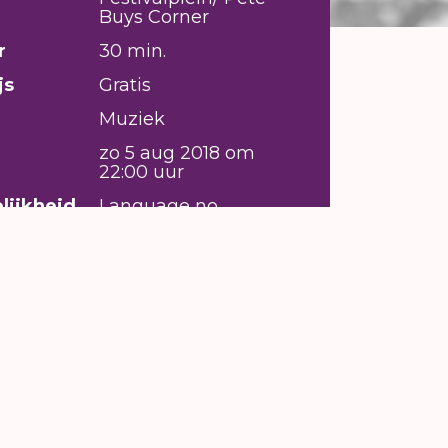
Buys Corner
r
30 min.
js
Gratis
Muziek
zo 5 aug 2018 om
22:00 uur
lijkheid
Language no
problem, Visuele
beperking,
Geleidehond
welkom,
Rolstoeltoegankelijk