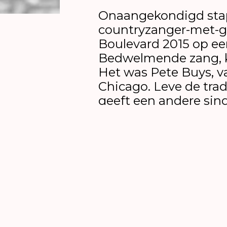
Onaangekondigd sta
countryzanger-met-gi
Boulevard 2015 op een
Bedwelmende zang, k
Het was Pete Buys, v
Chicago. Leve de trad
geeft een andere sin
22.00 uur een [gratis
onder de kastanjebom
restaurant LOF.