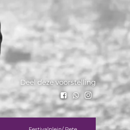
Deel deze voorstelling
Festivalplein/ Pete