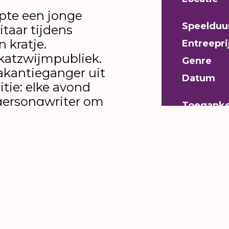
pte een jonge
Speelduu
taar tijdens
 kratje.
Entreepri
atzwijmpubliek.
Genre
akantieganger uit
Datum
itie: elke avond
gersongwriter om
Toeganke
] intiem concert
en vlakbij bij