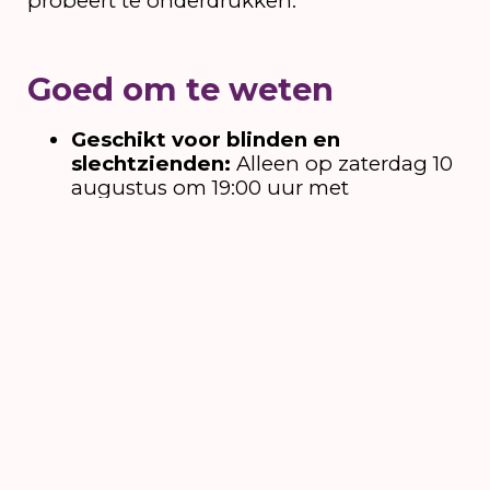
probeert te onderdrukken.
Goed om te weten
Geschikt voor blinden en
slechtzienden:
Alleen op zaterdag 10
augustus om 19:00 uur met
audiodescriptie.
Op zaterdag 10 augustus is er voor
deze voorstelling een
combiticket
met
de voorstelling
Beyond the Edge
van
Piet van Dycke/
f
ABULEUS, Het Lab.
Op zaterdag 10 augustus is er voor
deze voorstelling een
combiticket
met
de voorstelling
Beyond the Edge
van
Piet van Dycke/
f
ABULEUS, Het Lab en
Sieben, Acht, Hiesse Nacht
van Het
Zuidelijk Toneel.