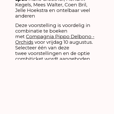
Kegels, Mees Walter, Coen Bril,
Jelle Hoekstra en ontelbaar veel
anderen
Deze voorstelling is voordelig in
combinatie te boeken
met
Compagnia Pippo Delbono -
Orchids
voor vrijdag 10 augustus.
Selecteer één van deze
twee voorstellingen en de optie
combiticket wordt aangeboden.
Indien je gebruik maakt van de
audiodescriptie, geef je komst dan
even aan via:
toegankelijkheid@festivalboulevard.nl
Dan reserveren we een plek voor
je.