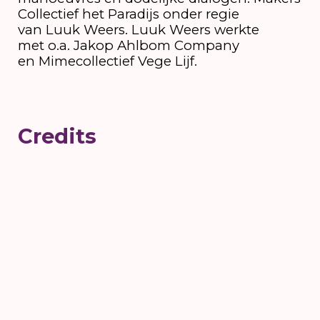
Collectief het Paradijs onder regie
van Luuk Weers. Luuk Weers werkte
met o.a. Jakop Ahlbom Company
en Mimecollectief Vege Lijf.
Credits
Concept:
Ivar Schutte, Luuk Weers,
Vincent van Woerkom
Eindregie:
Luuk Weers
Spel:
Sanne Bokkers, Ivar Schutte, Aleksej
Ovsiannikov, Vincent van Woerkom, Melyn
Chow Jia Jie
Productieleiding:
Floor Öfner
Zakelijke leiding:
Christiaan Uytdehaage
Decorontwerper:
Teun Creates
Sounddesigner:
Dylan Viset.