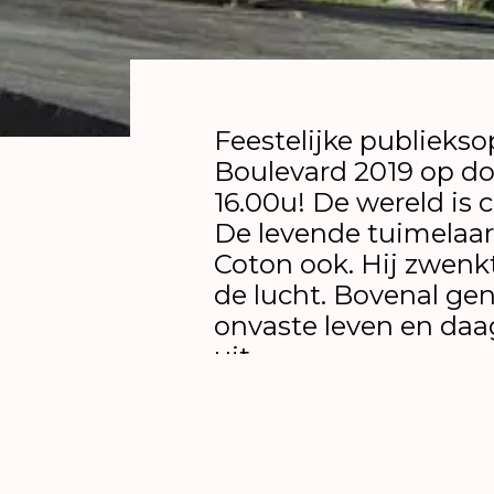
Feestelijke publieks
Boulevard 2019 op d
16.00u! De wereld is c
De levende tuimelaar
Coton ook. Hij zwenkt
de lucht. Bovenal geni
onvaste leven en daag
uit.
Deze voorstelling is g
leeftijden.
Credits