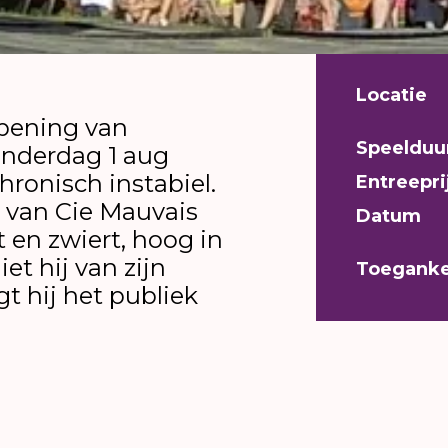
Locatie
opening van
Speelduu
onderdag 1 aug
hronisch instabiel.
Entreepri
 van Cie Mauvais
Datum
 en zwiert, hoog in
et hij van zijn
Toeganke
t hij het publiek
eschikt voor alle