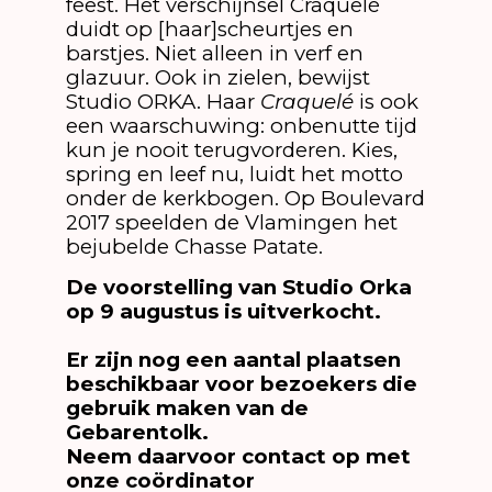
feest. Het verschijnsel Craquelé
duidt op [haar]scheurtjes en
barstjes. Niet alleen in verf en
glazuur. Ook in zielen, bewijst
Studio ORKA. Haar
Craquelé
is ook
een waarschuwing: onbenutte tijd
kun je nooit terugvorderen. Kies,
spring en leef nu, luidt het motto
onder de kerkbogen. Op Boulevard
2017 speelden de Vlamingen het
bejubelde Chasse Patate.
De voorstelling van Studio Orka
op 9 augustus is uitverkocht.
Er zijn nog een aantal plaatsen
beschikbaar voor bezoekers die
gebruik maken van de
Gebarentolk.
Neem daarvoor contact op met
onze coördinator