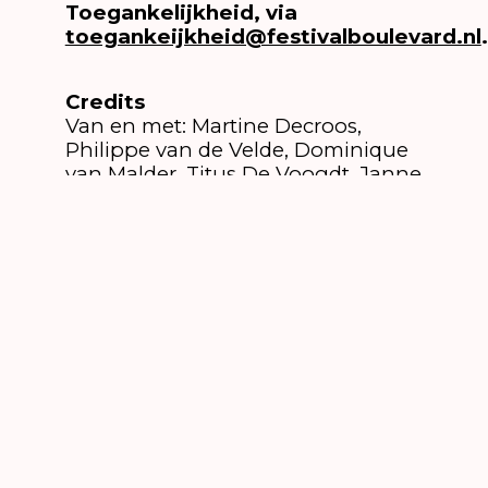
Toegankelijkheid, via
toegankeijkheid@festivalboulevard.nl
Credits
Van en met: Martine Decroos,
Philippe van de Velde, Dominique
van Malder, Titus De Voogdt, Janne
Desmet, Tania Van der Sanden, Ilse
de Koe, Robrecht Vanden Thoren,
Lander Scheire, Willem Loobuyck,
Maria Dolores Nijns, Staf De Neve,
Peter Monsaert en anderen
Productie: Manchester
International Festival HETPALEIS
Coproductie: Theater Antigone
Locatie
Speelduur