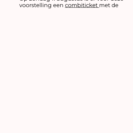
voorstelling een
combiticket
met de
voorstelling
Tortot
van Laika &
Theater FroeFroe.
Op zondag 11 augustus is er voor deze
voorstelling een
combiticket
met de
voorstelling
De Grootste Hondenshow
ter Wereld in Nederland
van Patsy
Kroonenberg en de Veenfabriek en
met de voorstelling
Tortot
van Laika &
Theater FroeFroe.
Credits
Zang
Michelle David
Gitaar/bas
Onno Smit
Gitaar/bas
Paul Willemsen
Drums en percussie
Bas Bouma