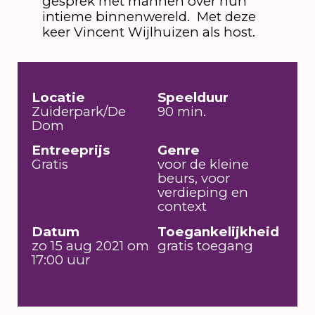
gesprek met mannen over hun
intieme binnenwereld. Met deze
keer Vincent Wijlhuizen als host.
Locatie
Speelduur
Zuiderpark/De
90 min.
Dom
Entreeprijs
Genre
Gratis
voor de kleine
beurs, voor
verdieping en
context
Datum
Toegankelijkheid
zo 15 aug 2021 om
gratis toegang
17:00 uur