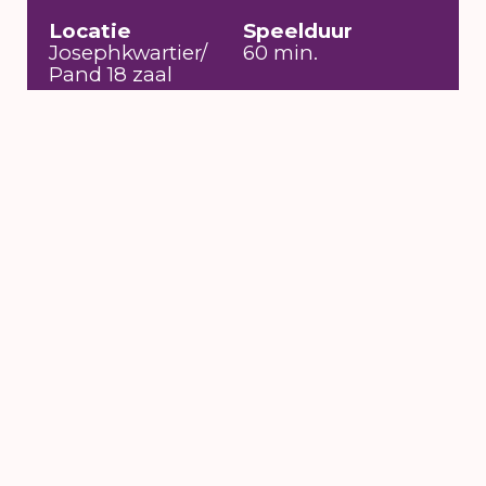
Locatie
Speelduur
Josephkwartier/
60 min.
Pand 18 zaal
Entreeprijs
Genre
€ 17
Dans
Datum
Toegankelijkheid
za 12 aug 2017 t/m
Language no
zo 13 aug 2017
problem,
Rolstoeltoegankelijk
6 t/m 16 augustus
2026
's-Hertogenbosch