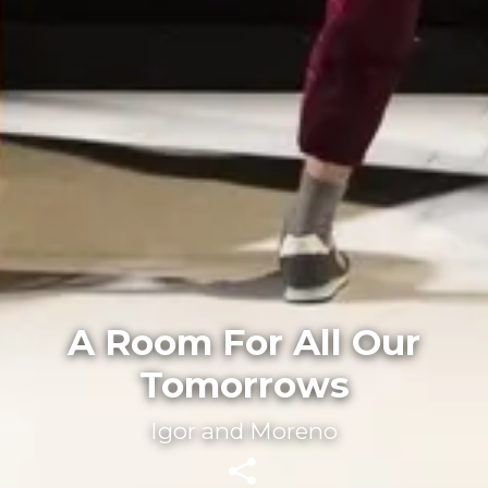
A Room For All Our
Tomorrows
Igor and Moreno