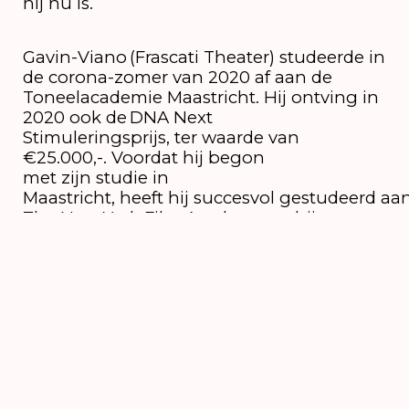
hij nu is.
Gavin-Viano (Frascati Theater) studeerde in
de corona-zomer van 2020 af aan de
Toneelacademie Maastricht. Hij ontving in
2020 ook de DNA Next
Stimuleringsprijs, ter waarde van
€25.000,-. Voordat hij begon
met zijn studie in
Maastricht, heeft hij succesvol gestudeerd aa
The New York Film Academy en bij
CODARTS Rotterdamse Dansacademie.
De jonge performer won in 2023 de Henri
Winkelman Award voor A Melody
For Grownups; een ondersteuning van
€10.000,-. Hij is ook genomineerd voor de
BNG Bank Theaterprijs
met zijn voorstelling
Bloodscent
.