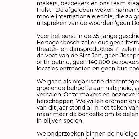
makers, bezoekers en ons team staat
Hulst. “De afgelopen weken namen w
mooie internationale editie, die zo go
uitspreken van de woorden ‘geen Bou
Voor het eerst in de 35-jarige geschi
Hertogenbosch zal er dus geen festiv
theater- en dansproducties in zalen 
de voet van de Sint Jan, geen Joseph
ontmoeting, geen 140.000 bezoekers 
locaties ontmoeten en geen bus-coör
We gaan als organisatie daarentegen 
groeiende behoefte aan nabijheid, 
verhalen. Onze makers en bezoekers
herscheppen. We willen dromen en d
van dit jaar stond al in het teken va
maar meer de behoefte om te delen 
in blijven spelen.
We onderzoeken binnen de huidige r