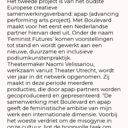
Het tweede project is van het oudste
Europese creatieve
samenwerkingsverband: apap (advancing
performing arts project). Met Boulevard
maakt voor het eerst een Nederlandse
partner hiervan deel uit. Onder de naam
‘Feminist Futures’ komen voorstellingen
tot stand en wordt gewerkt aan een
nieuwe, duurzame en inclusieve
podiumkunstenpraktijk.
Theatermaker Naomi Velissariou,
werkzaam vanuit Theater Utrecht, wordt
vier jaar in dit netwerk opgenomen. Zij
maakt in deze periode meerdere
producties, die door apap-partners worden
gecoproduceerd en gepresenteerd. “De
samenwerking met Boulevard en apap
geeft de feministische ambitie van mijn
werk een internationale dimensie. Voorbij
het woeste verdriet om de misogynie in
onze cultuur, ligt de hoopvolle taak om