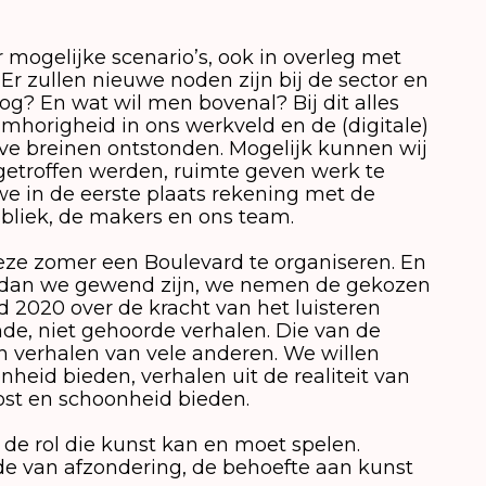
mogelijke scenario’s, ook in overleg met
 Er zullen nieuwe noden zijn bij de sector en
og? En wat wil men bovenal? Bij dit alles
horigheid in ons werkveld en de (digitale)
tieve breinen ontstonden. Mogelijk kunnen wij
 getroffen werden, ruimte geven werk te
we in de eerste plaats rekening met de
bliek, de makers en ons team.
deze zomer een Boulevard te organiseren. En
en dan we gewend zijn, we nemen de gekozen
d 2020 over de kracht van het luisteren
e, niet gehoorde verhalen. Die van de
 verhalen van vele anderen. We willen
heid bieden, verhalen uit de realiteit van
oost en schoonheid bieden.
e rol die kunst kan en moet spelen.
e van afzondering, de behoefte aan kunst