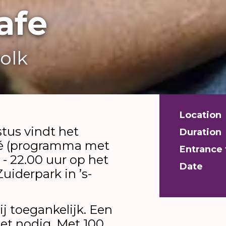
afe
olk
Location
tus vindt het
Duration
afé (programma met
Entrance 
0 - 22.00 uur op het
Date
Zuiderpark in ’s-
ij toegankelijk. Een
iet nodig. Met 100