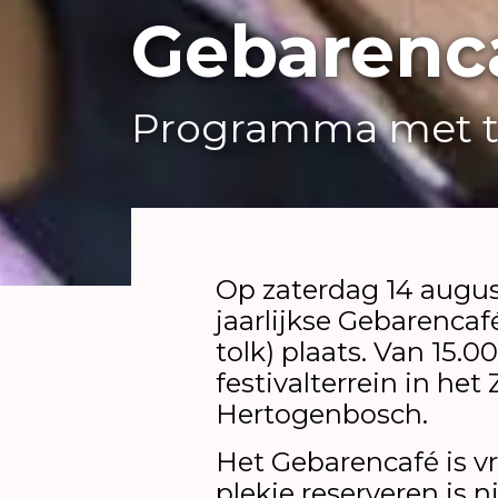
Gebarenc
Programma met t
Op zaterdag 14 augus
jaarlijkse Gebarenc
tolk) plaats. Van 15.0
festivalterrein in het 
Hertogenbosch.
Het Gebarencafé is vr
plekje reserveren is n