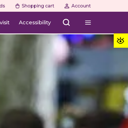
ds
Shopping cart
Account
isit
Accessibility