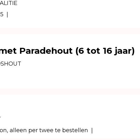
ALITIE
 5
|
et Paradehout (6 tot 16 jaar)
DSHOUT
T
on, alleen per twee te bestellen
|