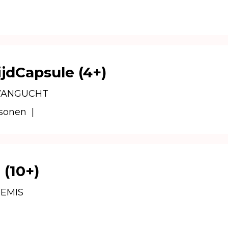
jdCapsule (4+)
VANGUCHT
rsonen
|
 (10+)
EMIS