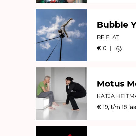
Bubble 
BE FLAT
€ 0
|
Motus Mo
KATJA HEIT
€ 19, t/m 18 ja