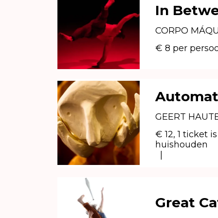
In Betw
CORPO MÁQUI
€ 8 per persoo
Automata
GEERT HAUTE
€ 12, 1 ticket
huishouden
|
Great Cat