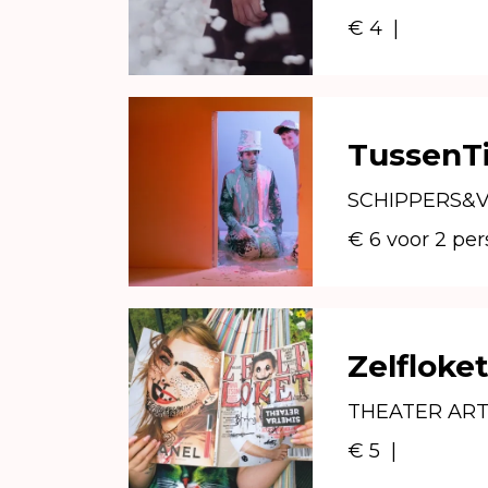
€ 4
|
TussenTi
SCHIPPERS&
€ 6 voor 2 pe
Zelfloket
THEATER ART
€ 5
|