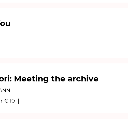
You
ri: Meeting the archive
MANN
ar € 10
|