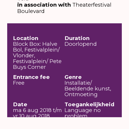
in association with
Theaterfestival
Boulevard
Location
Duration
Block Box: Halve
Doorlopend
Bol, Festivalplein/
Vlonder,
Festivalplein/ Pete
Buys Corner
Entrance fee
Genre
Free
Installatie/
Beeldende kunst,
Ontmoeting
Date
Toegankelijkheid
ma 6 aug 2018 t/m
Language no
vr 10 aug 2018
problem,
Geleidehond
welkom,