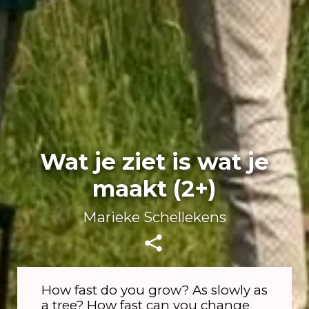
Wat je ziet is wat je
maakt (2+)
Marieke Schellekens
How fast do you grow? As slowly as
a tree? How fast can you change