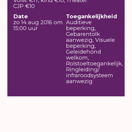
Volw. €17, kind €10,
Theater
CJP €10
Date
Toegankelijkheid
zo 14 aug 2016 om
Auditieve
15:00 uur
beperking,
Gebarentolk
aanwezig, Visuele
beperking,
Geleidehond
welkom,
Rolstoeltoegankelijk,
Ringleiding/
infraroodsysteem
aanwezig